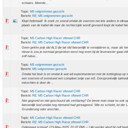
schaars. Meerde...
Topic:
M5 velgremmen gezocht
Bericht:
RE: M5 velgremmen gezocht
Klopt helemaal! Ik zoek ze vooral omdat de voorrem net iets anders in elkaar li
plaats van de kabel die naar de rechterzijde wordt gevoerd loopt de kabel hier
...
Topic:
M5 Carbon High Racer oftewel CHR
Bericht:
RE: M5 Carbon High Racer oftewel CHR
Geen gekke prijs idd ALS die lak idd fatsoenlijk te verwijderen is, maar als h
nieuw is zou je normaal gesproken eerst nog even bij de leverancier gaan info
zelf natuu...
Topic:
M5 velgremmen gezocht
Bericht:
M5 velgremmen gezocht
Omdat het leuk is en omdat ik wat wil experimenteren met de kettingloop op 
een voorrem of eventueel een compleet setje van m5. Oorspronkelijk takked
misschien is door de ...
Topic:
M5 Carbon High Racer oftewel CHR
Bericht:
RE: M5 Carbon High Racer oftewel CHR
Niet gegrond en niet geschuurd als verklaring? De beste man staat nu ook 
fatsoenlijk bod omdat nog niemand had gereageerd. 'Wie es scheint, ist der 
Grundierung oder anschlei...
Topic:
M5 Carbon High Racer oftewel CHR
Bericht:
RE: M5 Carbon High Racer oftewel CHR
Gideonaut schreef: (23-May-2025, 01:07 PM) -- Lijkt eerder alsof hij zelf he