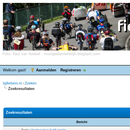
Welkom gast!
Aanmelden
Registreren
ligfietsers.nl
›
Zoeken
Zoekresultaten
Zoekresultaten
Bericht