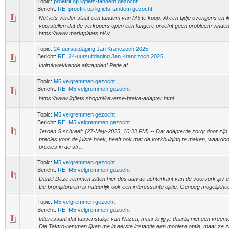
Topic:
proefrit op ligfiets-tandem gezocht
Bericht:
RE: proefrit op ligfiets-tandem gezocht
Net iets verder staat een tandem van M5 te koop. Al een tijdje overigens en 
voorstellen dat de verkopers open een langere proefrit geen probleem vinden
https://www.marktplaats.nl/v/...
Topic:
24-uursuitdaging Jan Kranczoch 2025
Bericht:
RE: 24-uursuitdaging Jan Kranczoch 2025
Indrukwekkende afstanden! Petje af.
Topic:
M5 velgremmen gezocht
Bericht:
RE: M5 velgremmen gezocht
https://www.ligfiets.shop/nl/reverse-brake-adapter.html
Topic:
M5 velgremmen gezocht
Bericht:
RE: M5 velgremmen gezocht
Jeroen S schreef: (27-May-2025, 10:33 PM) -- Dat adaptertje zorgt door zij
precies voor de juiste hoek, heeft ook met de vorkbuiging te maken, waardoo
precies in de str...
Topic:
M5 velgremmen gezocht
Bericht:
RE: M5 velgremmen gezocht
Dank! Deze remmen zitten hier dus aan de achterkant van de voorvork ipv er
De bromptonrem is natuurlijk ook een interessante optie. Genoeg mogelijkhe
Topic:
M5 velgremmen gezocht
Bericht:
RE: M5 velgremmen gezocht
Interessant dat tussenstukje van Nazca, maar krijg je daarbij niet een vree
Die Tektro-remmen lijken me in eerste instantie een mooiere optie, maar ze z