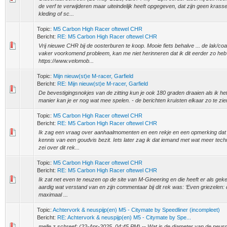
de verf te verwijderen maar uiteindelijk heeft opgegeven, dat zijn geen kras
kleding of sc...
Topic:
M5 Carbon High Racer oftewel CHR
Bericht:
RE: M5 Carbon High Racer oftewel CHR
Vrij nieuwe CHR bij de oosterburen te koop. Mooie fiets behalve ... de lak/coa
vaker voorkomend probleem, kan me niet herinneren dat ik dit eerder zo heb
https://www.velomob...
Topic:
Mijn nieuw(st)e M-racer, Garfield
Bericht:
RE: Mijn nieuw(st)e M-racer, Garfield
De bevestigingsnokjes van de zitting kun je ook 180 graden draaien als ik het
manier kan je er nog wat mee spelen. - de berichten kruisten elkaar zo te zie
Topic:
M5 Carbon High Racer oftewel CHR
Bericht:
RE: M5 Carbon High Racer oftewel CHR
Ik zag een vraag over aanhaalmomenten en een rekje en een opmerking dat 
kennis van een goudvis bezit. Iets later zag ik dat iemand met wat meer tech
zei over dit rek...
Topic:
M5 Carbon High Racer oftewel CHR
Bericht:
RE: M5 Carbon High Racer oftewel CHR
Ik zat net even te neuzen op de site van M-Gineering en die heeft er als g
aardig wat verstand van en zijn commentaar bij dit rek was: ‘Even griezelen
maximaal ...
Topic:
Achtervork & neuspijp(en) M5 - Citymate by Speedliner (incompleet)
Bericht:
RE: Achtervork & neuspijp(en) M5 - Citymate by Spe...
melle z schreef: (22-Apr-2025, 04:45 PM) -- Wat is de diameter van de neuspi