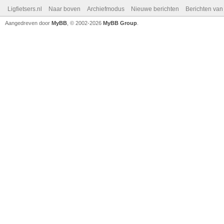
Ligfietsers.nl
Naar boven
Archiefmodus
Nieuwe berichten
Berichten va
Aangedreven door
MyBB
, © 2002-2026
MyBB Group
.