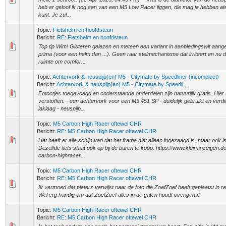
heb er geloof ik nog een van een M5 Low Racer liggen, die mag je hebben als
kunt. Je zul...
Topic:
Fietshelm en hoofdsteun
Bericht:
RE: Fietshelm en hoofdsteun
Top tip Wim! Gisteren gelezen en meteen een variant in aanbiedingswit aange
prima (voor een helm dan ...). Geen raar stelmechanisme dat irriteert en nu
ruimte om comfor...
Topic:
Achtervork & neuspijp(en) M5 - Citymate by Speedliner (incompleet)
Bericht:
Achtervork & neuspijp(en) M5 - Citymate by Speedli...
Fotootjes toegevoegd en onderstaande onderdelen zijn natuurlijk gratis. Hier li
verstoffen: - een achtervork voor een M5 451 SP - duidelijk gebruikt en verd
laklaag - neuspijp...
Topic:
M5 Carbon High Racer oftewel CHR
Bericht:
RE: M5 Carbon High Racer oftewel CHR
Het heeft er alle schijn van dat het frame niet alleen ingezaagd is, maar ook 
Dezelfde fiets staat ook op bij de buren te koop: https://www.kleinanzeigen.
carbon-highracer...
Topic:
M5 Carbon High Racer oftewel CHR
Bericht:
RE: M5 Carbon High Racer oftewel CHR
Ik vermoed dat pieterz verwijst naar de foto die ZoefZoef heeft geplaatst in re
Wel erg handig om dat ZoefZoef alles in de gaten houdt overigens!
Topic:
M5 Carbon High Racer oftewel CHR
Bericht:
RE: M5 Carbon High Racer oftewel CHR