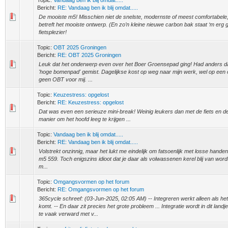
Topic:
Vandaag ben ik blij omdat.....
Bericht:
RE: Vandaag ben ik blij omdat.....
De mooiste m5! Misschien niet de snelste, modernste of meest comfortabele,
betreft het mooiste ontwerp. (En zo’n kleine nieuwe carbon bak staat ‘m erg 
fietsplezier!
Topic:
OBT 2025 Groningen
Bericht:
RE: OBT 2025 Groningen
Leuk dat het onderwerp even over het Boer Groensepad ging! Had anders dat
'hoge bomenpad' gemist. Dagelijkse kost op weg naar mijn werk, wel op een 
geen OBT voor mij. ...
Topic:
Keuzestress: opgelost
Bericht:
RE: Keuzestress: opgelost
Dat was even een serieuze mini-break! Weinig leukers dan met de fiets en de
manier om het hoofd leeg te krijgen ...
Topic:
Vandaag ben ik blij omdat.....
Bericht:
RE: Vandaag ben ik blij omdat.....
Volstrekt onzinnig, maar het lukt me eindelijk om fatsoenlijk met losse handen
m5 559. Toch enigszins idioot dat je daar als volwassenen kerel blij van wordt 
m...
Topic:
Omgangsvormen op het forum
Bericht:
RE: Omgangsvormen op het forum
365cycle schreef: (03-Jun-2025, 02:05 AM) -- Integreren werkt alleen als he
komt. -- En daar zit precies het grote probleem ... Integratie wordt in dit landje
te vaak verward met v...