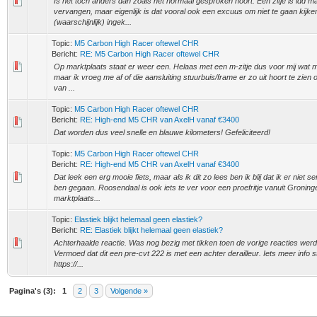
Is het toch anders dan zoals het normaal gesproken hoort. Een zitje is idd ma
vervangen, maar eigenlijk is dat vooral ook een excuus om niet te gaan kijke
(waarschijnlijk) ingek...
Topic:
M5 Carbon High Racer oftewel CHR
Bericht:
RE: M5 Carbon High Racer oftewel CHR
Op marktplaats staat er weer een. Helaas met een m-zitje dus voor mij wat m
maar ik vroeg me af of die aansluiting stuurbuis/frame er zo uit hoort te zien op
van ...
Topic:
M5 Carbon High Racer oftewel CHR
Bericht:
RE: High-end M5 CHR van AxelH vanaf €3400
Dat worden dus veel snelle en blauwe kilometers! Gefeliciteerd!
Topic:
M5 Carbon High Racer oftewel CHR
Bericht:
RE: High-end M5 CHR van AxelH vanaf €3400
Dat leek een erg mooie fiets, maar als ik dit zo lees ben ik blij dat ik er niet 
ben gegaan. Roosendaal is ook iets te ver voor een proefritje vanuit Groning
marktplaats...
Topic:
Elastiek blijkt helemaal geen elastiek?
Bericht:
RE: Elastiek blijkt helemaal geen elastiek?
Achterhaalde reactie. Was nog bezig met tikken toen de vorige reacties wer
Vermoed dat dit een pre-cvt 222 is met een achter derailleur. Iets meer info st
https://...
Pagina's (3):
1
2
3
Volgende »