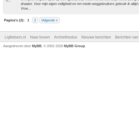
draaien. Voor mijn eigen veiligheid en mn mede-weggebruikers gebruik ik altijd e
Vroe...
Pagina's (2):
1
2
Volgende »
Ligfietsers.nl
Naar boven
Archiefmodus
Nieuwe berichten
Berichten va
Aangedreven door
MyBB
, © 2002-2026
MyBB Group
.