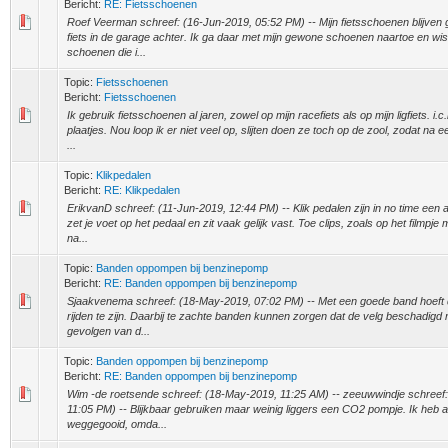
Bericht:
RE: Fietsschoenen
Roef Veerman schreef: (16-Jun-2019, 05:52 PM) -- Mijn fietsschoenen blijven 
fiets in de garage achter. Ik ga daar met mijn gewone schoenen naartoe en wi
schoenen die i...
Topic:
Fietsschoenen
Bericht:
Fietsschoenen
Ik gebruik fietsschoenen al jaren, zowel op mijn racefiets als op mijn ligfiets. i
plaatjes. Nou loop ik er niet veel op, slijten doen ze toch op de zool, zodat na 
...
Topic:
Klikpedalen
Bericht:
RE: Klikpedalen
ErikvanD schreef: (11-Jun-2019, 12:44 PM) -- Klik pedalen zijn in no time een
zet je voet op het pedaal en zit vaak gelijk vast. Toe clips, zoals op het filmpje 
na...
Topic:
Banden oppompen bij benzinepomp
Bericht:
RE: Banden oppompen bij benzinepomp
Sjaakvenema schreef: (18-May-2019, 07:02 PM) -- Met een goede band hoeft dit
rijden te zijn. Daarbij te zachte banden kunnen zorgen dat de velg beschadigd r
gevolgen van d...
Topic:
Banden oppompen bij benzinepomp
Bericht:
RE: Banden oppompen bij benzinepomp
Wim -de roetsende schreef: (18-May-2019, 11:25 AM) -- zeeuwwindje schreef
11:05 PM) -- Blijkbaar gebruiken maar weinig liggers een CO2 pompje. Ik heb 
weggegooid, omda...