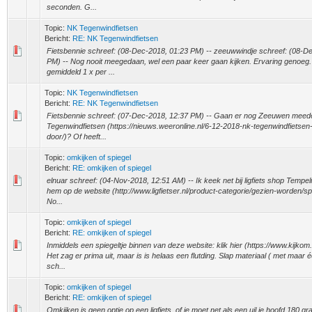
seconden. G...
Topic:
NK Tegenwindfietsen
Bericht:
RE: NK Tegenwindfietsen
Fietsbennie schreef: (08-Dec-2018, 01:23 PM) -- zeeuwwindje schreef: (08-D
PM) -- Nog nooit meegedaan, wel een paar keer gaan kijken. Ervaring genoeg. I
gemiddeld 1 x per ...
Topic:
NK Tegenwindfietsen
Bericht:
RE: NK Tegenwindfietsen
Fietsbennie schreef: (07-Dec-2018, 12:37 PM) -- Gaan er nog Zeeuwen meed
Tegenwindfietsen (https://nieuws.weeronline.nl/6-12-2018-nk-tegenwindfietsen-g
door/)? Of heeft...
Topic:
omkijken of spiegel
Bericht:
RE: omkijken of spiegel
elnuar schreef: (04-Nov-2018, 12:51 AM) -- Ik keek net bij ligfiets shop Tempe
hem op de website (http://www.ligfietser.nl/product-categorie/gezien-worden/spi
No...
Topic:
omkijken of spiegel
Bericht:
RE: omkijken of spiegel
Inmiddels een spiegeltje binnen van deze website: klik hier (https://www.kijkom
Het zag er prima uit, maar is is helaas een flutding. Slap materiaal ( met maar 
sch...
Topic:
omkijken of spiegel
Bericht:
RE: omkijken of spiegel
Omkijken is geen optie op een ligfiets, of je moet net als een uil je hoofd 180 