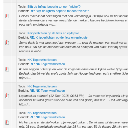
Topic:
Blijft de ligfiets beperkt tot een "niche"?
Bericht:
RE: Blijft de ligfiets beperkt tot een "niche"?
Helaas moet ik dat bevestigen met een volmondig ja. Dit blijkt ook uit het aantal
dealers/leveranciers van de verschillende merken. Nieuwe bedrijven komen er n
voor echt onderhoud mo...
Topic:
Knipperlichten op de fiets en epilepsie
Bericht:
RE: Knipperlichten op de fiets en epilepsie
Soms denk ik met weemoed aan vroeger ..... toen de mannen van staal waren
van hout. Nu zijn de mannen van hout en de schepen van staal. Wat mij opvalt 
reacties is dat d...
Topic:
NK Tegenwindfietsen
Bericht:
RE: NK Tegenwindfietsen
Ik zou zeggen : Geef je op voor de volgende editie om te kijken welke tijd je kan
Bedenk daarbij wel dat profs zoals Johnny Hoogerland geen echt snellere tijde
mijn re...
Topic:
NK Tegenwindfietsen
Bericht:
RE: NK Tegenwindfietsen
Lopopodium schreef: (12-Dec-2018, 06:33 PM) -- Je moet wel erg bereid zijn j
opdonder te willen geven voor de duur van een (klein) half uur. -- Dalt valt vol
https:/...
Topic:
NK Tegenwindfietsen
Bericht:
RE: NK Tegenwindfietsen
Nu het zand en de stofwolken zijn weggetrokken : De winnaar bij de heren dee
min. 01 sec. Gemiddelde snelheid dus 28 km per uur. Bij de dames 20 min. en