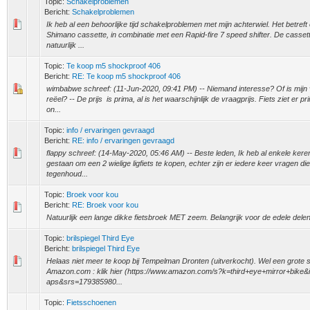
Topic:
Schakelproblemen
Bericht:
Schakelproblemen
Ik heb al een behoorlijke tijd schakelproblemen met mijn achterwiel. Het betref
Shimano cassette, in combinatie met een Rapid-fire 7 speed shifter. De casset
natuurlijk ...
Topic:
Te koop m5 shockproof 406
Bericht:
RE: Te koop m5 shockproof 406
wimbabwe schreef: (11-Jun-2020, 09:41 PM) -- Niemand interesse? Of is mijn v
reëel? -- De prijs is prima, al is het waarschijnlijk de vraagprijs. Fiets ziet er p
on...
Topic:
info / ervaringen gevraagd
Bericht:
RE: info / ervaringen gevraagd
flappy schreef: (14-May-2020, 05:46 AM) -- Beste leden, Ik heb al enkele kere
gestaan om een 2 wielige ligfiets te kopen, echter zijn er iedere keer vragen di
tegenhoud...
Topic:
Broek voor kou
Bericht:
RE: Broek voor kou
Natuurlijk een lange dikke fietsbroek MET zeem. Belangrijk voor de edele delen
Topic:
brilspiegel Third Eye
Bericht:
brilspiegel Third Eye
Helaas niet meer te koop bij Tempelman Dronten (uitverkocht). Wel een grote so
Amazon.com : klik hier (https://www.amazon.com/s?k=third+eye+mirror+bike&i
aps&srs=179385980...
Topic:
Fietsschoenen