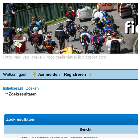
Welkom gast!
Aanmelden
Registreren
ligfietsers.nl
›
Zoeken
Zoekresultaten
Zoekresultaten
Bericht