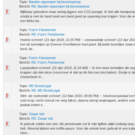
Topic:
Banden oppompen bij benzinepomp
Bericht:
RE: Banden oppompen bij benzinepomp
Blijkbaar gebruiken maar weinig liggers een CO2 pompje. Ik heb alle handpom
omdat je met de hand nooit een band goed op spanning kan krijgen. Voor die en
een lekke ba...
Topic:
Foto's Fietsbennie
Bericht:
RE: Foto's Fietsbennie
Hoekie schreef: (21-Apr-2019, 11:25 PM) -- zeeuwwindje schreef: (21-Apr-2019
ken de tunneltjes op Goeree-Overflakkee heel goed. Bij beide tunneltjes staat e
bord, da...
Topic:
Foto's Fietsbennie
Bericht:
RE: Foto's Fietsbennie
Lopopodium schreef: (21-Apr-2019, 11:24 AM) -- Ik ken twee tunneltjes die nog
krapper zijn dan deze (voorzover ik dat op de foto kan inschatten). Eentje is bi
Oosterbeek in ...
Topic:
M5 StreetLegal
Bericht:
RE: M5 StreetLegal
Wim -de roetsende schreef: (12-Mar-2019, 09:06 PM) -- Voorkeurspedaal rec
voet erop, recht vooruit ver weg kijken, daarna stevig wegtrappen, andere voe
pedaal zetten e...
Topic:
Zwaar slot
Bericht:
RE: Zwaar slot
Ik gebruik zelden een slot. Als pensionado zet ik mijn ligfiets altijd zodanig weg 
heb. Meestal tijdens een koffie-pauze. Voor die enkele keer gebruik ik een kab
Hem...