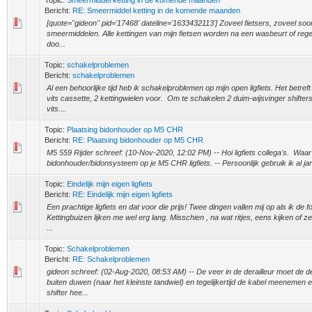
Topic:
Smeermiddel ketting in de komende maanden
Bericht:
RE: Smeermiddel ketting in de komende maanden
[quote="gideon" pid='17468' dateline='1633432113'] Zoveel fietsers, zoveel so
smeermiddelen. Alle kettingen van mijn fietsen worden na een wasbeurt of re
doo...
Topic:
schakelproblemen
Bericht:
schakelproblemen
Al een behoorlijke tijd heb ik schakelproblemen op mijn open ligfiets. Het betre
vits cassette, 2 kettingwielen voor. Om te schakelen 2 duim-wijsvinger shifter
vits....
Topic:
Plaatsing bidonhouder op M5 CHR
Bericht:
RE: Plaatsing bidonhouder op M5 CHR
M5 559 Rijder schreef: (10-Nov-2020, 12:02 PM) -- Hoi ligfiets collega's. Waar p
bidonhouder/bidonsysteem op je M5 CHR ligfiets. -- Persoonlijk gebruik ik al jar
Topic:
Eindelijk mijn eigen ligfiets
Bericht:
RE: Eindelijk mijn eigen ligfiets
Een prachtige ligfiets en dat voor die prijs! Twee dingen vallen mij op als ik de fo
Kettingbuizen lijken me wel erg lang. Misschien , na wat ritjes, eens kijken of 
...
Topic:
Schakelproblemen
Bericht:
RE: Schakelproblemen
gideon schreef: (02-Aug-2020, 08:53 AM) -- De veer in de derailleur moet de de
buiten duwen (naar het kleinste tandwiel) en tegelijkertijd de kabel meenemen e
shifter hee...