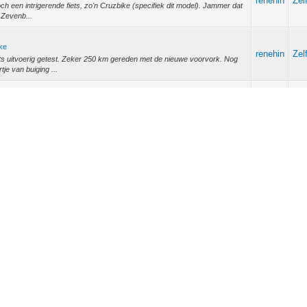
renehin
Zel
ch een intrigerende fiets, zo'n Cruzbike (specifiek dit model). Jammer dat
n Zevenb...
ike
renehin
Zel
ts uitvoerig getest. Zeker 250 km gereden met de nieuwe voorvork. Nog
tje van buiging ...
ike
renehin
Zel
pgelost, en dan gelijk een fijn kleurtje erover. Er komt wel een
e het veerelement aan...
ike
renehin
Zel
t rebound geslaagd! De fiets rijdt zeeeer goed het is een andere fiets
f nu met...
Acc
renehin
tastisch! Pompen gaat makkelijker, en klik erop en klik eraf. Zeer handig.
Ond
renehin
Fie
 echt vanochtend een flevotrike voor €150,- staan. In Petten. Was ik de
 te vinden. -- D...