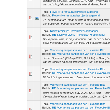
ligfietsshop schreef: (Vandaag, 07:49 AM) -- Woow dat zie
wat oud zijn, plakken ze nog uitstekend! Groet, René
Topic:
Flevo-trike restauratieprojectje afgerond
Bericht:
Flevo-trike restauratieprojectje afgerond
Zo, heeft ff geduurd, maar de fiets is af! Ik heb een o
aan spuitwerk, poedercoatwerk en nieuwe onderdelen. Me
Topic:
Nieuw projectje: Flevobike(?) opknapper
Bericht:
RE: Nieuw projectje: Flevobike(?) opknapper
Hoi kapitein Bosui, Ik zie je bericht nu pas. Ik heb er
bezig met restauratie van een trike. Dit is duidelijk een kn
Topic:
Voorvering aanpassen van een Flevobike Bike
Bericht:
RE: Voorvering aanpassen van een Flevobike B
Jeroen S schreef: (25-May-2025, 11:19 AM) -- Daan, het 
van de knopjes en beide luchtkamers. Om een fijne luch
Topic:
Voorvering aanpassen van een Flevobike Bike
Bericht:
RE: Voorvering aanpassen van een Flevobike B
Dit bericht is gecensureerd. Denk je dat dit onterecht 
Topic:
Voorvering aanpassen van een Flevobike Bike
Bericht:
RE: Voorvering aanpassen van een Flevobike B
Boyd Maduro schreef: (23-May-2025, 12:13 AM) -- Vind je 
Op een bike of racer kan je er sowieso onder het rijden nie
Topic:
Voorvering aanpassen van een Flevobike Bike
Bericht:
RE: Voorvering aanpassen van een Flevobike B