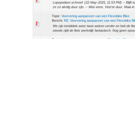
Lopopodium schreef: (22-May-2025, 11:53 PM) -- Blijft to
ze zo akelig duur zijn. -- Mee eens. Veel te duur. Maia i
Topic:
Voorvering aanpassen van een Flevobike Bike
Bericht:
RE: Voorvering aanpassen van een Flevobike B
We zijn inmiddels weer twee weken verder en heb de fie
steeds rijdt de fiets werkelijk fantastisch. Nog geen spoor
Topic:
Voorvering aanpassen van een Flevobike Bike
Bericht:
RE: Voorvering aanpassen van een Flevobike B
Jeroen S schreef: (11-May-2025, 10:53 PM) -- Heel fraai o
behoorlijke buigbelasting op die bout in de vork, waarme
Topic:
Voorvering aanpassen van een Flevobike Bike
Bericht:
RE: Voorvering aanpassen van een Flevobike B
Project rubber blok voorvork vervangen door airshock me
geworden. Dat stuiteren is volledig verleden tijd en ik dur
Topic:
Clikvalve - Veelbelovend nieuw ventiel
Bericht:
RE: Clikvalve - Veelbelovend nieuw ventiel
Zo. Net ff click valve upgrade uitgevoerd. Ik vind het fan
Meteen 5 setjes besteld
Topic:
flevotrike
Bericht:
RE: flevotrike
ligvogel schreef: (26-Feb-2025, 06:51 PM) -- Ik zag toch
enige? Of hebben meer mensen die gezien? Nergens meer
Topic:
CruzBike S40 van €5500 voor €2500