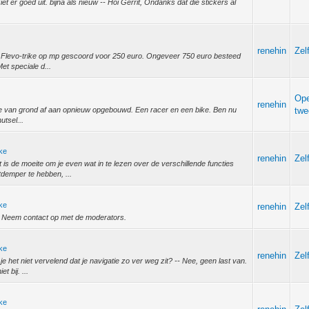
t er goed uit. bijna als nieuw -- Hoi Gerrit, Ondanks dat die stickers al
renehin
Zel
ude Flevo-trike op mp gescoord voor 250 euro. Ongeveer 750 euro besteed
t speciale d...
Op
renehin
 twee van grond af aan opnieuw opgebouwd. Een racer en een bike. Ben nu
twe
utsel...
ike
renehin
Zel
is de moeite om je even wat in te lezen over de verschillende functies
tdemper te hebben, ...
ike
renehin
Zel
is? Neem contact op met de moderators.
ike
renehin
Zel
het niet vervelend dat je navigatie zo ver weg zit? -- Nee, geen last van.
t bij. ...
ike