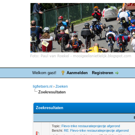
Welkom gast!
Aanmelden
Registreren
ligfietsers.nl
›
Zoeken
Zoekresultaten
Zoekresultaten
Topic:
Flevo-trike restauratieprojectje afgerond
Bericht:
RE: Flevo-trike restauratieprojectje afgerond