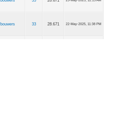
fbouwers
33
28.671
23-May-2025, 12:13 AM
fbouwers
33
28.671
22-May-2025, 11:38 PM
fbouwers
33
28.671
11-May-2025, 11:20 PM
fbouwers
33
28.671
10-May-2025, 11:37 PM
essoires &
54
50.586
03-Mar-2025, 10:10 PM
erdelen
tsen
13
14.117
27-Feb-2025, 01:39 AM