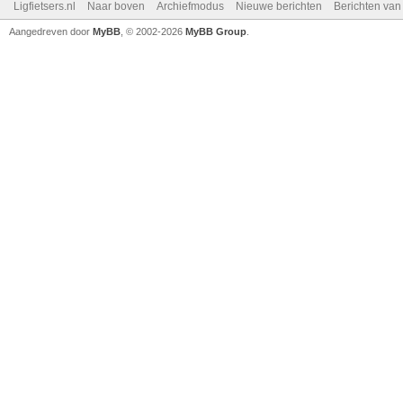
Ligfietsers.nl
Naar boven
Archiefmodus
Nieuwe berichten
Berichten va
Aangedreven door
MyBB
, © 2002-2026
MyBB Group
.