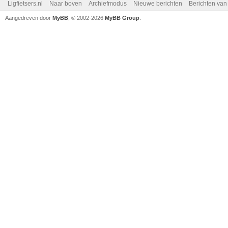
Ligfietsers.nl
Naar boven
Archiefmodus
Nieuwe berichten
Berichten va
Aangedreven door
MyBB
, © 2002-2026
MyBB Group
.