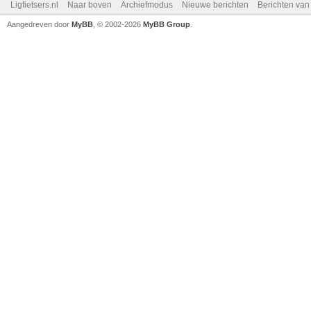
Ligfietsers.nl
Naar boven
Archiefmodus
Nieuwe berichten
Berichten va
Aangedreven door
MyBB
, © 2002-2026
MyBB Group
.