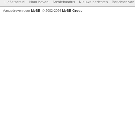
Ligfietsers.nl
Naar boven
Archiefmodus
Nieuwe berichten
Berichten va
Aangedreven door
MyBB
, © 2002-2026
MyBB Group
.