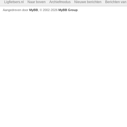
Ligfietsers.nl
Naar boven
Archiefmodus
Nieuwe berichten
Berichten va
Aangedreven door
MyBB
, © 2002-2026
MyBB Group
.