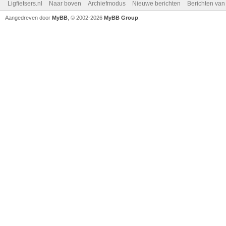
Ligfietsers.nl
Naar boven
Archiefmodus
Nieuwe berichten
Berichten va
Aangedreven door
MyBB
, © 2002-2026
MyBB Group
.