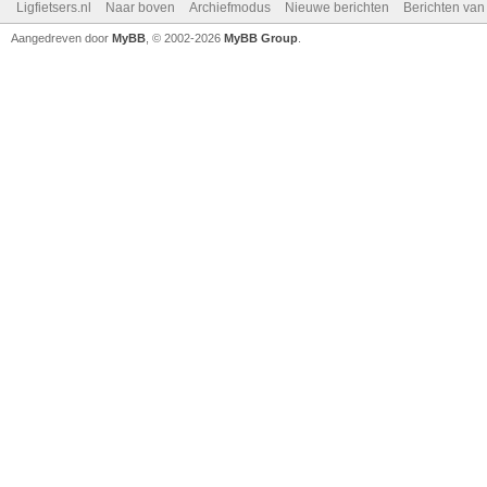
Ligfietsers.nl
Naar boven
Archiefmodus
Nieuwe berichten
Berichten va
Aangedreven door
MyBB
, © 2002-2026
MyBB Group
.