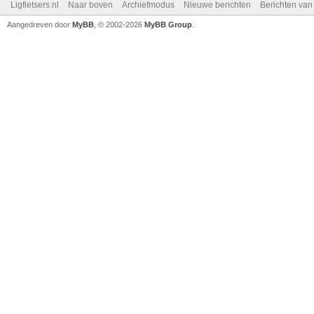
Ligfietsers.nl
Naar boven
Archiefmodus
Nieuwe berichten
Berichten va
Aangedreven door
MyBB
, © 2002-2026
MyBB Group
.