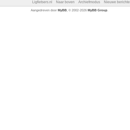
Ligfietsers.nl
Naar boven
Archiefmodus
Nieuwe berichte
Aangedreven door
MyBB
, © 2002-2026
MyBB Group
.