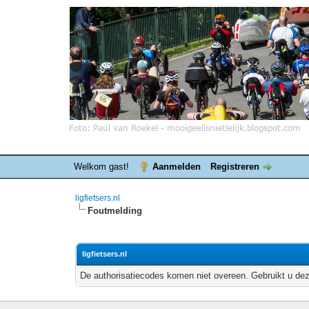
Welkom gast!
Aanmelden
Registreren
ligfietsers.nl
Foutmelding
ligfietsers.nl
De authorisatiecodes komen niet overeen. Gebruikt u dez