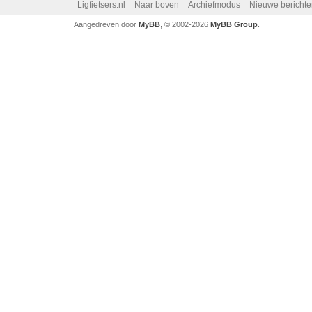
Ligfietsers.nl
Naar boven
Archiefmodus
Nieuwe berichte
Aangedreven door
MyBB
, © 2002-2026
MyBB Group
.