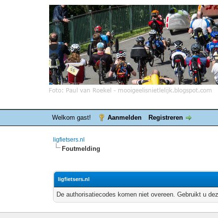
Welkom gast!
Aanmelden
Registreren
ligfietsers.nl
Foutmelding
ligfietsers.nl
De authorisatiecodes komen niet overeen. Gebruikt u dez