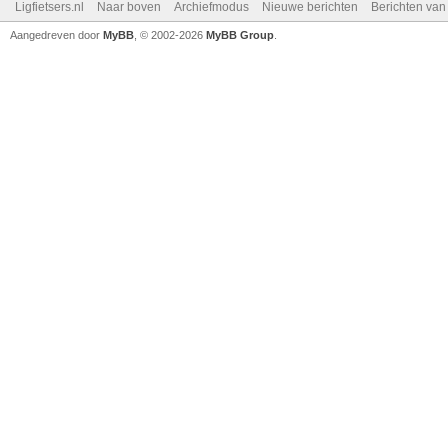
Ligfietsers.nl
Naar boven
Archiefmodus
Nieuwe berichten
Berichten va
Aangedreven door
MyBB
, © 2002-2026
MyBB Group
.