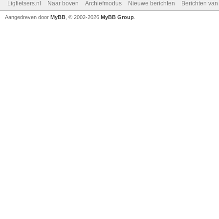
Ligfietsers.nl
Naar boven
Archiefmodus
Nieuwe berichten
Berichten va
Aangedreven door
MyBB
, © 2002-2026
MyBB Group
.