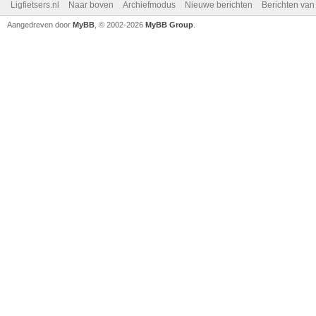
Ligfietsers.nl
Naar boven
Archiefmodus
Nieuwe berichten
Berichten va
Aangedreven door
MyBB
, © 2002-2026
MyBB Group
.