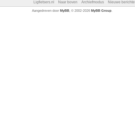
Ligfietsers.nl
Naar boven
Archiefmodus
Nieuwe berichte
Aangedreven door
MyBB
, © 2002-2026
MyBB Group
.