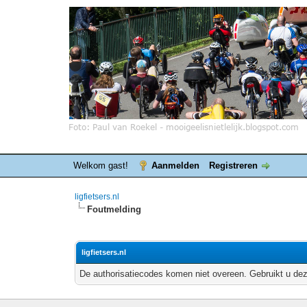
Welkom gast!
Aanmelden
Registreren
ligfietsers.nl
Foutmelding
ligfietsers.nl
De authorisatiecodes komen niet overeen. Gebruikt u dez