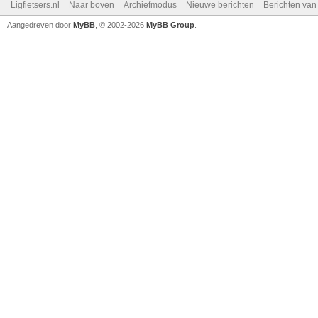
Ligfietsers.nl
Naar boven
Archiefmodus
Nieuwe berichten
Berichten va
Aangedreven door
MyBB
, © 2002-2026
MyBB Group
.