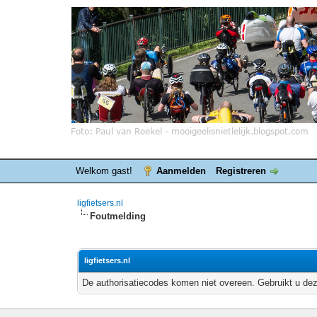
Welkom gast!
Aanmelden
Registreren
ligfietsers.nl
Foutmelding
ligfietsers.nl
De authorisatiecodes komen niet overeen. Gebruikt u dez