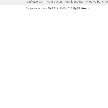
Ligfietsers.nl
Naar boven
Archiefmodus
Nieuwe berichte
Aangedreven door
MyBB
, © 2002-2026
MyBB Group
.