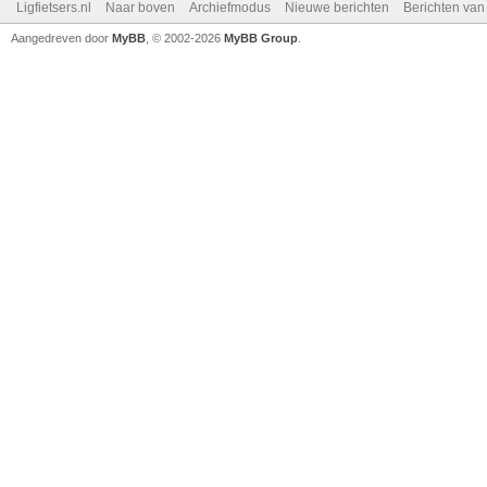
Ligfietsers.nl
Naar boven
Archiefmodus
Nieuwe berichten
Berichten va
Aangedreven door
MyBB
, © 2002-2026
MyBB Group
.