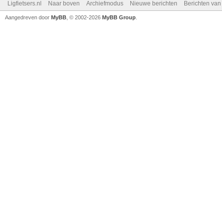
Ligfietsers.nl
Naar boven
Archiefmodus
Nieuwe berichten
Berichten va
Aangedreven door
MyBB
, © 2002-2026
MyBB Group
.