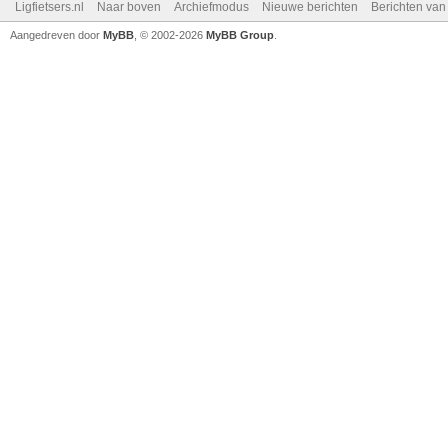
Ligfietsers.nl
Naar boven
Archiefmodus
Nieuwe berichten
Berichten va
Aangedreven door
MyBB
, © 2002-2026
MyBB Group
.