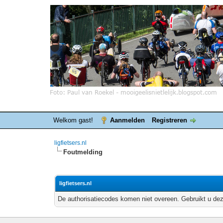
Welkom gast!
Aanmelden
Registreren
ligfietsers.nl
Foutmelding
ligfietsers.nl
De authorisatiecodes komen niet overeen. Gebruikt u dez