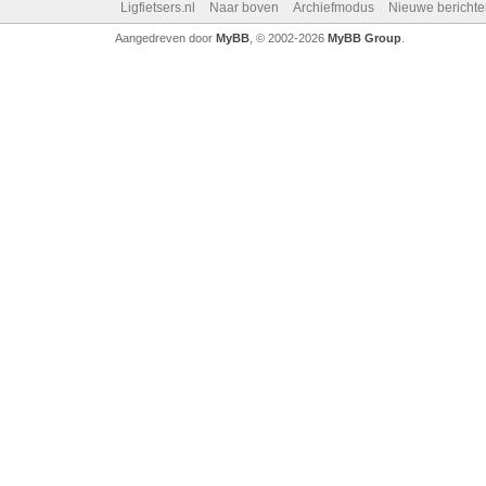
Ligfietsers.nl
Naar boven
Archiefmodus
Nieuwe berichte
Aangedreven door
MyBB
, © 2002-2026
MyBB Group
.