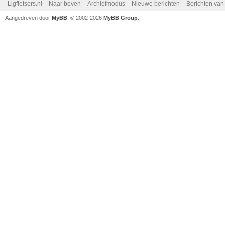
Ligfietsers.nl
Naar boven
Archiefmodus
Nieuwe berichten
Berichten va
Aangedreven door
MyBB
, © 2002-2026
MyBB Group
.