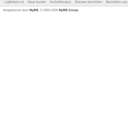
Ligfietsers.nl
Naar boven
Archiefmodus
Nieuwe berichten
Berichten va
Aangedreven door
MyBB
, © 2002-2026
MyBB Group
.