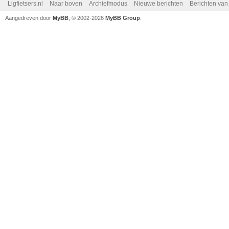
Ligfietsers.nl
Naar boven
Archiefmodus
Nieuwe berichten
Berichten va
Aangedreven door
MyBB
, © 2002-2026
MyBB Group
.