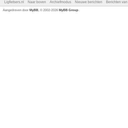
Ligfietsers.nl
Naar boven
Archiefmodus
Nieuwe berichten
Berichten va
Aangedreven door
MyBB
, © 2002-2026
MyBB Group
.