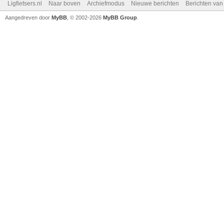
Ligfietsers.nl
Naar boven
Archiefmodus
Nieuwe berichten
Berichten va
Aangedreven door
MyBB
, © 2002-2026
MyBB Group
.