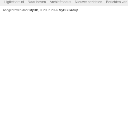
Ligfietsers.nl
Naar boven
Archiefmodus
Nieuwe berichten
Berichten va
Aangedreven door
MyBB
, © 2002-2026
MyBB Group
.