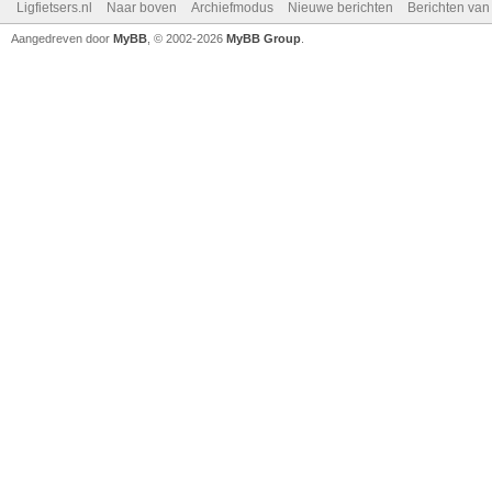
Ligfietsers.nl
Naar boven
Archiefmodus
Nieuwe berichten
Berichten va
Aangedreven door
MyBB
, © 2002-2026
MyBB Group
.