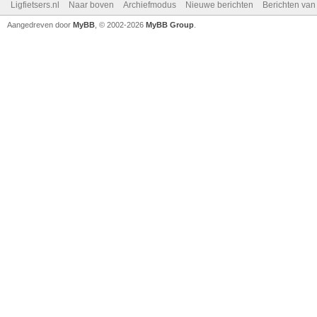
Ligfietsers.nl
Naar boven
Archiefmodus
Nieuwe berichten
Berichten va
Aangedreven door
MyBB
, © 2002-2026
MyBB Group
.