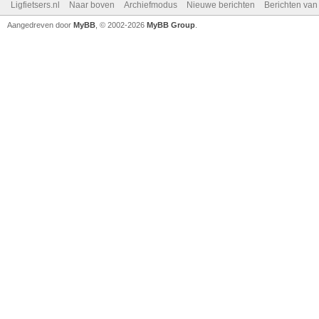
Ligfietsers.nl
Naar boven
Archiefmodus
Nieuwe berichten
Berichten va
Aangedreven door
MyBB
, © 2002-2026
MyBB Group
.