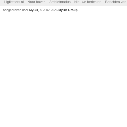
Ligfietsers.nl
Naar boven
Archiefmodus
Nieuwe berichten
Berichten va
Aangedreven door
MyBB
, © 2002-2026
MyBB Group
.