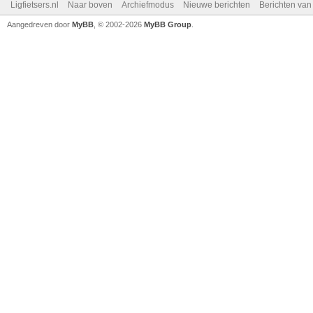
Ligfietsers.nl
Naar boven
Archiefmodus
Nieuwe berichten
Berichten va
Aangedreven door
MyBB
, © 2002-2026
MyBB Group
.