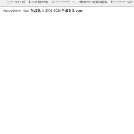
Ligfietsers.nl
Naar boven
Archiefmodus
Nieuwe berichten
Berichten va
Aangedreven door
MyBB
, © 2002-2026
MyBB Group
.