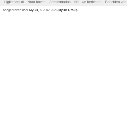
Ligfietsers.nl
Naar boven
Archiefmodus
Nieuwe berichten
Berichten va
Aangedreven door
MyBB
, © 2002-2026
MyBB Group
.