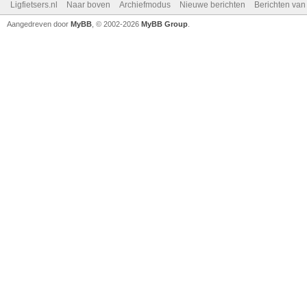
Ligfietsers.nl
Naar boven
Archiefmodus
Nieuwe berichten
Berichten va
Aangedreven door
MyBB
, © 2002-2026
MyBB Group
.