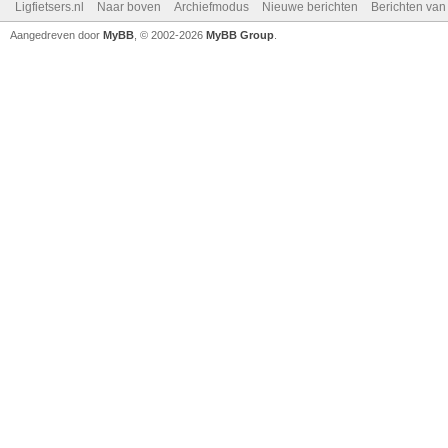
Ligfietsers.nl
Naar boven
Archiefmodus
Nieuwe berichten
Berichten va
Aangedreven door
MyBB
, © 2002-2026
MyBB Group
.