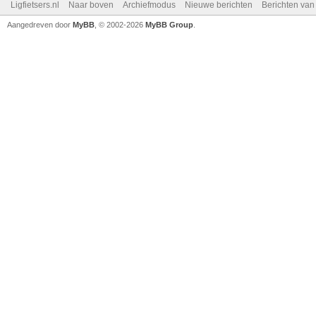
Ligfietsers.nl
Naar boven
Archiefmodus
Nieuwe berichten
Berichten va
Aangedreven door
MyBB
, © 2002-2026
MyBB Group
.