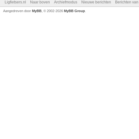
Ligfietsers.nl
Naar boven
Archiefmodus
Nieuwe berichten
Berichten va
Aangedreven door
MyBB
, © 2002-2026
MyBB Group
.