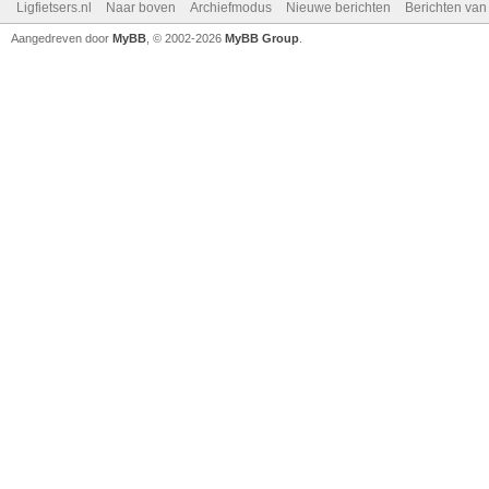
Ligfietsers.nl
Naar boven
Archiefmodus
Nieuwe berichten
Berichten va
Aangedreven door
MyBB
, © 2002-2026
MyBB Group
.