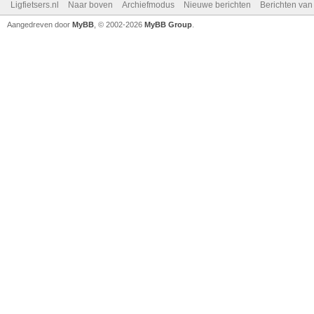
Ligfietsers.nl
Naar boven
Archiefmodus
Nieuwe berichten
Berichten va
Aangedreven door
MyBB
, © 2002-2026
MyBB Group
.