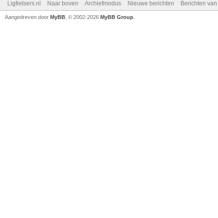
Ligfietsers.nl
Naar boven
Archiefmodus
Nieuwe berichten
Berichten va
Aangedreven door
MyBB
, © 2002-2026
MyBB Group
.