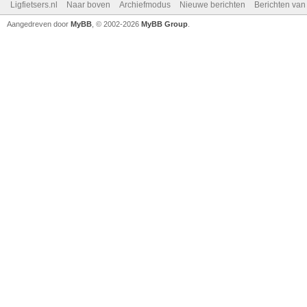
Ligfietsers.nl
Naar boven
Archiefmodus
Nieuwe berichten
Berichten va
Aangedreven door
MyBB
, © 2002-2026
MyBB Group
.