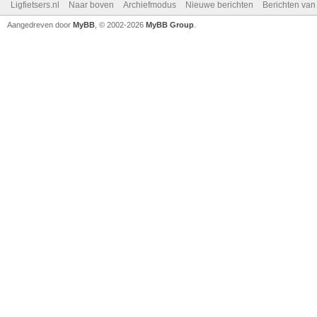
Ligfietsers.nl
Naar boven
Archiefmodus
Nieuwe berichten
Berichten va
Aangedreven door
MyBB
, © 2002-2026
MyBB Group
.