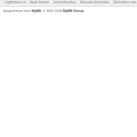
Ligfietsers.nl
Naar boven
Archiefmodus
Nieuwe berichten
Berichten va
Aangedreven door
MyBB
, © 2002-2026
MyBB Group
.