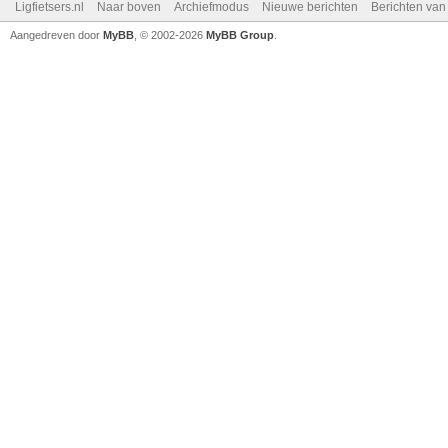
Ligfietsers.nl
Naar boven
Archiefmodus
Nieuwe berichten
Berichten va
Aangedreven door
MyBB
, © 2002-2026
MyBB Group
.