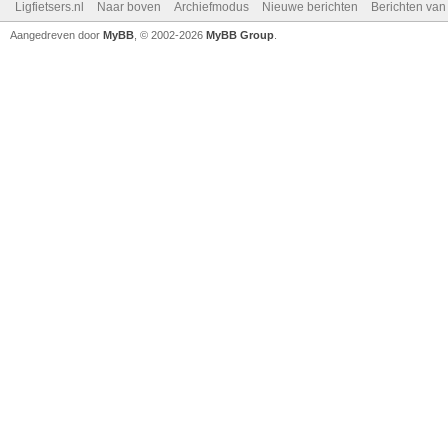
Ligfietsers.nl
Naar boven
Archiefmodus
Nieuwe berichten
Berichten va
Aangedreven door
MyBB
, © 2002-2026
MyBB Group
.