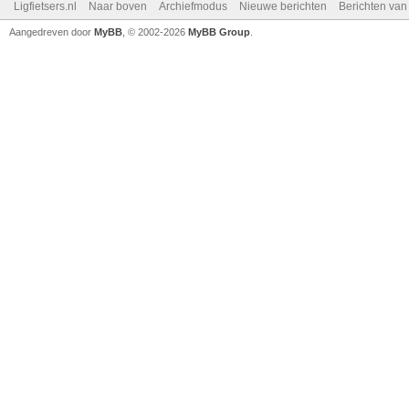
Ligfietsers.nl
Naar boven
Archiefmodus
Nieuwe berichten
Berichten va
Aangedreven door
MyBB
, © 2002-2026
MyBB Group
.