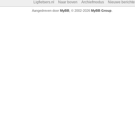
Ligfietsers.nl
Naar boven
Archiefmodus
Nieuwe berichte
Aangedreven door
MyBB
, © 2002-2026
MyBB Group
.