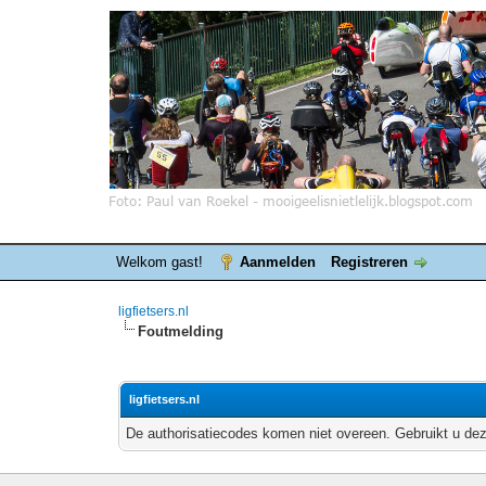
Welkom gast!
Aanmelden
Registreren
ligfietsers.nl
Foutmelding
ligfietsers.nl
De authorisatiecodes komen niet overeen. Gebruikt u dez